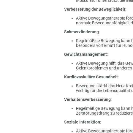
Muskulatur unterstützt die Gele
Verbesserung der Beweglichkeit
:
Aktive Bewegungstherapie förder
normale Bewegungsfähigkeit d
Schmerzlinderung
:
Regelmäßige Bewegung kann helf
besonders vorteilhaft für Hun
Gewichtsmanagement
:
Aktive Bewegung hilft, das Ge
Gelenkproblemen und anderen g
Kardiovaskuläre Gesundheit
:
Bewegung stärkt das Herz-Kreis
wichtig für die Lebensqualität 
Verhaltensverbesserung
:
Regelmäßige Bewegung kann he
Zerstörungsdrang zu reduzieren.
Soziale Interaktion
:
Aktive Bewegungstherapie förd