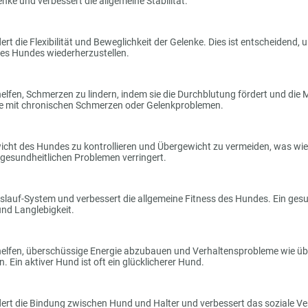
nke und verbessert die allgemeine Stabilität.
t die Flexibilität und Beweglichkeit der Gelenke. Dies ist entscheidend, 
es Hundes wiederherzustellen.
en, Schmerzen zu lindern, indem sie die Durchblutung fördert und die M
de mit chronischen Schmerzen oder Gelenkproblemen.
wicht des Hundes zu kontrollieren und Übergewicht zu vermeiden, was wi
esundheitlichen Problemen verringert.
lauf-System und verbessert die allgemeine Fitness des Hundes. Ein gesu
und Langlebigkeit.
lfen, überschüssige Energie abzubauen und Verhaltensprobleme wie üb
 Ein aktiver Hund ist oft ein glücklicherer Hund.
ert die Bindung zwischen Hund und Halter und verbessert das soziale V