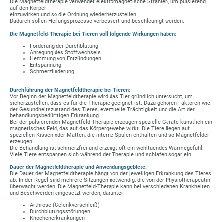
Die Magnetfeldtherapie verwendet elektromagnetische Strahlen, um pulsierend
auf den Körper
einzuwirken und so die Ordnung wiederherzustellen.
Dadurch sollen Heilungsprozesse verbessert und beschleunigt werden.
Die Magnetfeld-Therapie bei Tieren soll folgende Wirkungen haben:
Förderung der Durchblutung
Anregung des Stoffwechsels
Hemmung von Entzündungen
Entspannung
Schmerzlinderung
Durchführung der Magnetfeldtherapie bei Tieren:
Vor Beginn der Magnetfeldtherapie wird das Tier gründlich untersucht, um
sicherzustellen, dass es für die Therapie geeignet ist. Dazu gehören Faktoren wie
der Gesundheitszustand des Tieres, eventuelle Trächtigkeit und die Art der
behandlungsbedürftigen Erkrankung.
Bei der pulsierenden Magnetfeld-Therapie erzeugen spezielle Geräte künstlich ein
magnetisches Feld, das auf das Körpergewebe wirkt. Die Tiere liegen auf
speziellen Kissen oder Matten, die interne Spulen enthalten und so Magnetfelder
erzeugen.
Die Behandlung ist schmerzfrei und erzeugt oft ein wohltuendes Wärmegefühl.
Viele Tiere entspannen sich während der Therapie und schlafen sogar ein.
Dauer der Magnetfeldtherapie und Anwendungsgebiete:
Die Dauer der Magnetfeldtherapie hängt von der jeweiligen Erkrankung des Tieres
ab. In der Regel sind mehrere Sitzungen notwendig, die von der Physiotherapeutin
überwacht werden. Die Magnetfeld-Therapie kann bei verschiedenen Krankheiten
und Beschwerden eingesetzt werden, darunter:
Arthrose (Gelenkverschleiß)
Durchblutungsstörungen
Knochenerkrankungen