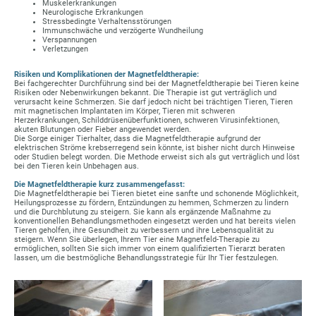
Muskelerkrankungen
Neurologische Erkrankungen
Stressbedingte Verhaltensstörungen
Immunschwäche und verzögerte Wundheilung
Verspannungen
Verletzungen
Risiken und Komplikationen der Magnetfeldtherapie:
Bei fachgerechter Durchführung sind bei der Magnetfeldtherapie bei Tieren keine
Risiken oder Nebenwirkungen bekannt. Die Therapie ist gut verträglich und
verursacht keine Schmerzen. Sie darf jedoch nicht bei trächtigen Tieren, Tieren
mit magnetischen Implantaten im Körper, Tieren mit schweren
Herzerkrankungen, Schilddrüsenüberfunktionen, schweren Virusinfektionen,
akuten Blutungen oder Fieber angewendet werden.
Die Sorge einiger Tierhalter, dass die Magnetfeldtherapie aufgrund der
elektrischen Ströme krebserregend sein könnte, ist bisher nicht durch Hinweise
oder Studien belegt worden. Die Methode erweist sich als gut verträglich und löst
bei den Tieren kein Unbehagen aus.
Die Magnetfeldtherapie kurz zusammengefasst:
Die Magnetfeldtherapie bei Tieren bietet eine sanfte und schonende Möglichkeit,
Heilungsprozesse zu fördern, Entzündungen zu hemmen, Schmerzen zu lindern
und die Durchblutung zu steigern. Sie kann als ergänzende Maßnahme zu
konventionellen Behandlungsmethoden eingesetzt werden und hat bereits vielen
Tieren geholfen, ihre Gesundheit zu verbessern und ihre Lebensqualität zu
steigern. Wenn Sie überlegen, Ihrem Tier eine Magnetfeld-Therapie zu
ermöglichen, sollten Sie sich immer von einem qualifizierten Tierarzt beraten
lassen, um die bestmögliche Behandlungsstrategie für Ihr Tier festzulegen.